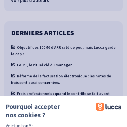
Voir plus d'auteurs
DERNIERS ARTICLES
Objectif des 100M€ d’ARR raté de peu, mais Lucca garde
le cap !
Le 1:1, le rituel clé du manager
Réforme de la facturation électronique : les notes de
frais sont aussi concernées.
Frais professionnels : quand le contrôle se fait avant
même la dépense
Pourquoi accepter
Lucca Principles : 9 principes pour guider nos prises de
nos cookies ?
décisions
Voici un top 5 :