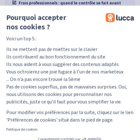
Frais professionnels : quand le contrôle se fait avant
même la dépense
Pourquoi accepter
Lucca Principles : 9 principes pour guider nos prises de
nos cookies ?
décisions
Voici un top 5 :
Ils ne mettent pas de miettes sur le clavier
Ils contribuent au bon fonctionnement du site
Ils nous aident à vous suggérer des contenus adaptés
Vous octroierez une joie fugace à l’un de nos marketeux
... On n’a pas encore trouvé la 5ème
Pas de cookies superflus, pas de mauvaises surprises. Oui,
L’actu Lucca
Ressources
nous utilisons des cookies pour personnaliser nos
Vie d'entreprise
Côté tech
publicités, juste ce qu'il faut pour vous simplifier la vie.
Mot du président
Site Lucca
Pour modifier vos préférences par la suite, cliquez sur le lien
Archives
'Préférences de cookies' situé dans le pied de page.
Retrouvez-nous sur les réseaux
Politique de cookies
Consentements certifiés par