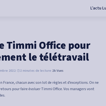
L’actu L
de Timmi Office pour
ement le télétravail
embre 2022
2 minutes de lecture
2k Vues
en France, chacun avec son lot de règles et d’exceptions. On ne
 retours pour faire évoluer Timmi Office. Vos managers vont
des.