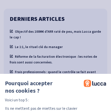
DERNIERS ARTICLES
Objectif des 100M€ d’ARR raté de peu, mais Lucca garde
le cap !
Le 1:1, le rituel clé du manager
Réforme de la facturation électronique : les notes de
frais sont aussi concernées.
Frais professionnels : quand le contrôle se fait avant
même la dépense
Pourquoi accepter
Lucca Principles : 9 principes pour guider nos prises de
nos cookies ?
décisions
Voici un top 5 :
Ils ne mettent pas de miettes sur le clavier