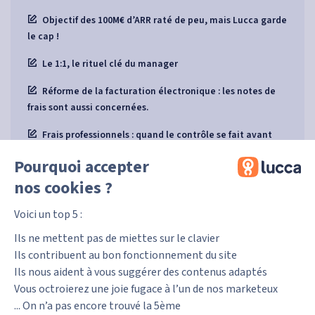
Objectif des 100M€ d’ARR raté de peu, mais Lucca garde
le cap !
Le 1:1, le rituel clé du manager
Réforme de la facturation électronique : les notes de
frais sont aussi concernées.
Frais professionnels : quand le contrôle se fait avant
même la dépense
Pourquoi accepter
Lucca Principles : 9 principes pour guider nos prises de
nos cookies ?
décisions
Voici un top 5 :
Ils ne mettent pas de miettes sur le clavier
Ils contribuent au bon fonctionnement du site
Ils nous aident à vous suggérer des contenus adaptés
Vous octroierez une joie fugace à l’un de nos marketeux
... On n’a pas encore trouvé la 5ème