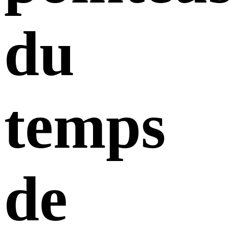
du
temps
de