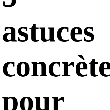
astuces
concrète
pour