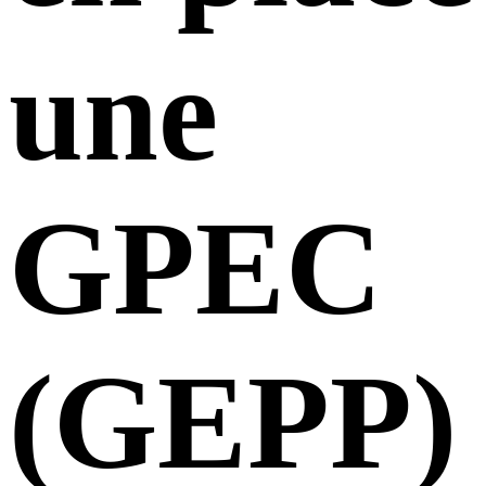
une
GPEC
(GEPP)