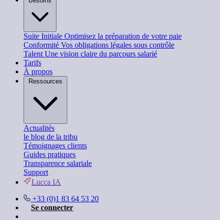
Besoins
Suite Initiale
Optimisez la préparation de votre paie
Conformité
Vos obligations légales sous contrôle
Talent
Une vision claire du parcours salarié
Tarifs
À propos
Ressources
Actualités
le blog de la tribu
Témoignages clients
Guides pratiques
Transparence salariale
Support
Lucca IA
+33 (0)1 83 64 53 20
Se connecter
Nous contacter