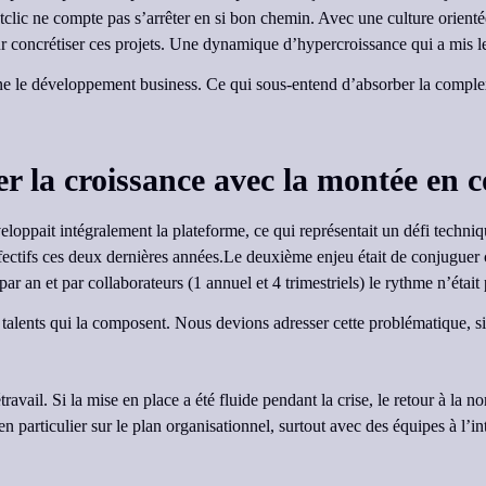
etclic ne compte pas s’arrêter en si bon chemin. Avec une culture orienté
our concrétiser ces projets. Une dynamique d’hypercroissance qui a mis 
 le développement business. Ce qui sous-entend d’absorber la complexit
er la croissance avec la montée en 
loppait intégralement la plateforme, ce qui représentait un défi techni
ctifs ces deux dernières années.Le deuxième enjeu était de conjuguer ce
r an et par collaborateurs (1 annuel et 4 trimestriels) le rythme n’était 
alents qui la composent. Nous devions adresser cette problématique, sino
travail. Si la mise en place a été fluide pendant la crise, le retour à l
articulier sur le plan organisationnel, surtout avec des équipes à l’int