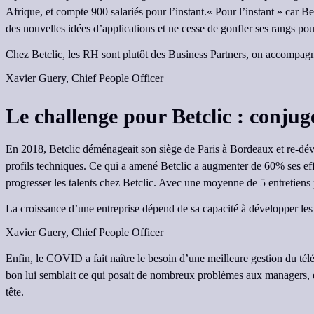
Afrique, et compte 900 salariés pour l’instant.« Pour l’instant » car B
des nouvelles idées d’applications et ne cesse de gonfler ses rangs p
Chez Betclic, les RH sont plutôt des Business Partners, on accompagne
Xavier Guery,
Chief People Officer
Le challenge pour Betclic : conjug
En 2018, Betclic déménageait son siège de Paris à Bordeaux et re-déve
profils techniques. Ce qui a amené Betclic a augmenter de 60% ses effe
progresser les talents chez Betclic. Avec une moyenne de 5 entretiens pa
La croissance d’une entreprise dépend de sa capacité à développer les t
Xavier Guery,
Chief People Officer
Enfin, le COVID a fait naître le besoin d’une meilleure gestion du télé
bon lui semblait ce qui posait de nombreux problèmes aux managers, en p
tête.