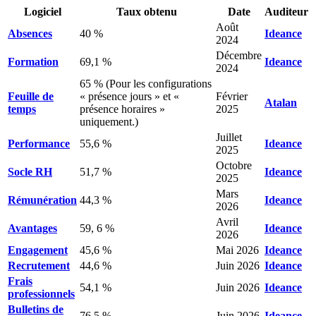
Logiciel
Taux obtenu
Date
Auditeur
Août
Absences
40 %
Ideance
2024
Décembre
Formation
69,1 %
Ideance
2024
65 % (Pour les configurations
Feuille de
« présence jours » et «
Février
Atalan
temps
présence horaires »
2025
uniquement.)
Juillet
Performance
55,6 %
Ideance
2025
Octobre
Socle RH
51,7 %
Ideance
2025
Mars
Rémunération
44,3 %
Ideance
2026
Avril
Avantages
59, 6 %
Ideance
2026
Engagement
45,6 %
Mai 2026
Ideance
Recrutement
44,6 %
Juin 2026
Ideance
Frais
54,1 %
Juin 2026
Ideance
professionnels
Bulletins de
76,5 %
Juin 2026
Ideance