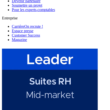
Devenir partenaire
Soumettre un projet
Pour les experts-comptables
Entreprise
Carrière
On recrute !
Espace presse
Customer Success
Magazine