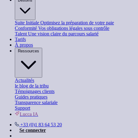
Besoins
Suite Initiale
Optimisez la préparation de votre paie
Conformité
Vos obligations légales sous contrôle
Talent
Une vision claire du parcours salarié
Tarifs
À propos
Ressources
Actualités
le blog de la tribu
Témoignages clients
Guides pratiques
Transparence salariale
Support
Lucca IA
+33 (0)1 83 64 53 20
Se connecter
Nous contacter