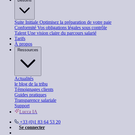
Besoins
Suite Initiale
Optimisez la préparation de votre paie
Conformité
Vos obligations légales sous contrôle
Talent
Une vision claire du parcours salarié
Tarifs
À propos
Ressources
Actualités
le blog de la tribu
Témoignages clients
Guides pratiques
Transparence salariale
Support
Lucca IA
+33 (0)1 83 64 53 20
Se connecter
Nous contacter