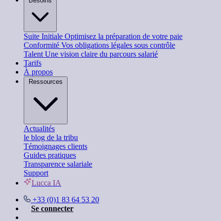
Besoins
Suite Initiale
Optimisez la préparation de votre paie
Conformité
Vos obligations légales sous contrôle
Talent
Une vision claire du parcours salarié
Tarifs
À propos
Ressources
Actualités
le blog de la tribu
Témoignages clients
Guides pratiques
Transparence salariale
Support
Lucca IA
+33 (0)1 83 64 53 20
Se connecter
Nous contacter